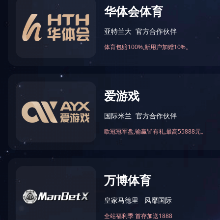
淄博某社区体育公园
滨州市
淄博某社区为了方便社区内人员使用健身器材，通
无棣健身广
过锐强体育的设计，合理布局，搭建了以舒华智能
全的综合健
健身驿站为主的户外健身器材的口袋公园。
领先的位