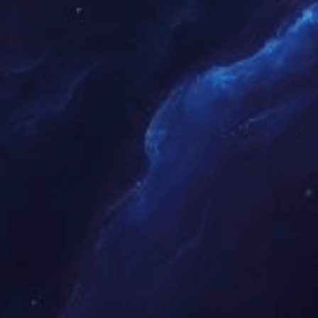
导，希望您能用
锐强体育推荐
的
健身器材
获得良好的身体素质！