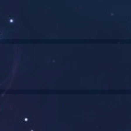
发布时间：
2021-10-09 10:05
产品简介：
锐强体育送货上门，免费安装，免费给予技术指
质！
私家健身房解决方案
济南某小区业主选购的
椭圆机