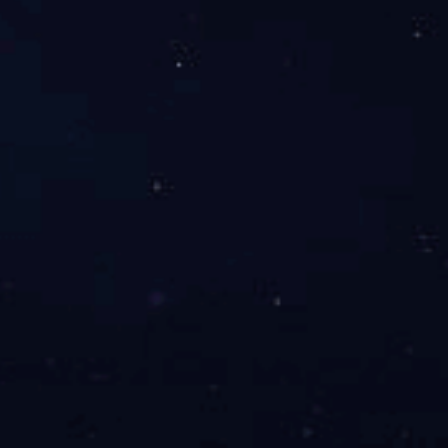
南市有史以
低收费开放专题培训班暨山东省体育场馆协会202
参赛人数最
5年度工作交流会在济南举行。会议深入学习贯彻
也是对济南
习近平总书记关于体育工作的重要论述和指示批示
面展阅。
精神，认真贯彻落实全省体育局长会议精神，旨在
切实抓好我省公共体育场馆免费或低收费开放工
作，以实际行动为体育事业高质量发展贡献力量。
积脂肪？
锐强体育告诉您—跑步能给我们身体带来什么好处
肪手段的博
我们从小就被体育老师说教：多跑跑步，对身体
减肥方法，
好。那么，这个跑步，真的能给我们身体带来怎样
食不运动的
的好处呢？作为专业从事健身器材批发零售的企
，结论都是一
业，锐强体育为您带来专业的讲解：
有了，精气
脱了，这才
务
集团为您提供单位健身房、企业健身房和私家健身房等多种健