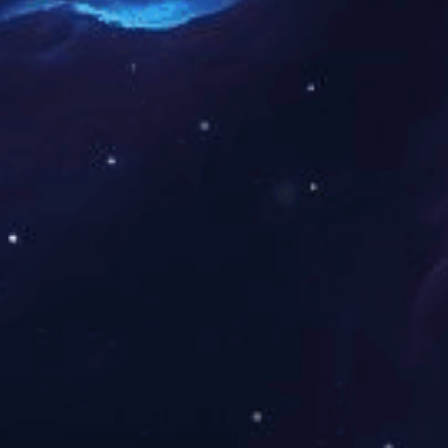
TAGS：
椭圆机
健身器材
锐强体育
上一篇：
济南某单位健身房展示
锐强体育举办“专业引领，融合创新”跨界交流活动
2026年2月3日下午，山东锐强体育产业有限公司
2025年