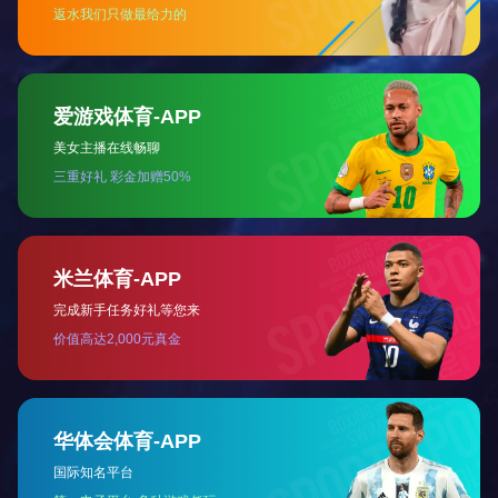
TAGS：
健身房
私家健身房
私家健身房案例
上一篇：
济南某别墅小区建的私家健身房
下一篇：
淄博某别墅区阳台的私家健身房
好身材必须靠后天的健身训练
减肥的目的不是瘦而美，是为了健康美
健身训练的项目还是有很多的，比如慢
我们要经常进行体育运动，也要坚持下
跑、球类运动、跳绳等有氧运动，可以
去，才能保持我们身体的健康，当我们
甩掉赘肉，赶走小肚腩、大象腿、虎背
提高了身体素质，提高了我们身体的基
熊腰等身材；力量训练可以帮你雕刻紧
础代谢，这样即便我们躺在沙发上，一
致身材曲线，实现塑造迷人的马甲线、
动也不动，也会消耗大量的热量，怎么
腹肌线条。特别提示：加强臀部力量训
吃也不会胖。所以，迈开腿去体育场地
练，还可以摆脱扁平臀型，实现现下流
上肆意奔跑吧，或者在家买一台跑步