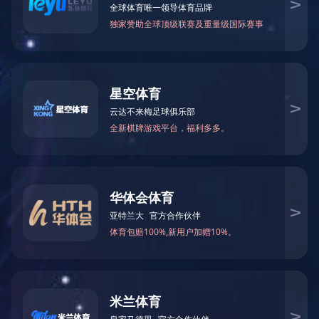
济南某别墅区地下二层的私家健身房
发布时间：
2022-11-16 15:13
产品简介：
倘若您也想拥有属于自己的私家健身房，锐强体育（05
31-67867867）愿为您提供专业的私家健身房的健身器
材打造方案，锐强体育拥有十余年的专业的健身房配置
经验，完善的精英设计师团队，以丰富的规划经验，更
懂得如何合理的规划私家健身房的格局，为您提供完善
私家健身房详情
的健身器材配置方案。
产品介绍
锐强体育
（0531-67867867）能为您的家庭打造一个
私家健身