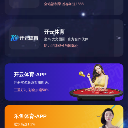
锐强体育在济南某别墅区地下二层建的私家
健身房
倘若您也想拥有属于自己的私家健身房，锐强体育（0531-67
867867）愿为您提供专业的私家健身房的
健身器材
打造方案，锐
强体育拥有十余年的专业的
健身房配置
经验，完善的精英设计师
团队，以丰富的规划经验，更懂得如何合理的规划私家健身房的
格局，为您提供完善的健身器材配置方案。并且运用多种呈现形
式，结合场地的实际情况，免费提供量身定制3D效果图，锐强体
育愿为您打造适用于且只属于您的私家健身房。