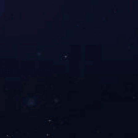
一些重要的理由：
理服务，让简单运动融入生活，帮助您
的家庭实现健康目标。
济南某小区阳光房内的私家健身房
烟台某海景房的私家健身房
锐强体育（0531-67867867）能为您的
锐强体育（0531-67867867）能为您的
家庭打造一个私家健身房，提供全面的
家庭打造一个私家健身房，提供全面的
有氧训练、力量训练、功能性与柔韧性
有氧训练、力量训练、功能性与柔韧性
训练和理疗按摩器材，以及运动健康管
训练和理疗按摩器材，以及运动健康管
公司信息
健身房方案
爱游戏体育-爱游
理服务，让简单运动融入生活，帮助您
理服务，让简单运动融入生活，帮助您
的家庭实现健康目标。
的家庭实现健康目标。
戏| 爱游戏官方网站
锐强简介
家庭健身
爱游戏体育
商用健身
跑步机
联系我们
体能训练
爱游戏体育-爱游戏| 爱
爱游戏体育-爱游戏| 爱
全民健身
游戏官方网站
游戏官方网站
康养健身
椭圆机
工程案例
校园体育
动感单车
健身房方案
力量器械
康体器材